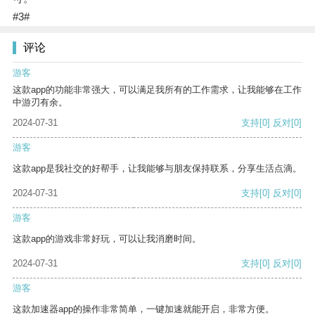
#3#
评论
游客
这款app的功能非常强大，可以满足我所有的工作需求，让我能够在工作
中游刃有余。
2024-07-31
支持
[0]
反对
[0]
游客
这款app是我社交的好帮手，让我能够与朋友保持联系，分享生活点滴。
2024-07-31
支持
[0]
反对
[0]
游客
这款app的游戏非常好玩，可以让我消磨时间。
2024-07-31
支持
[0]
反对
[0]
游客
这款加速器app的操作非常简单，一键加速就能开启，非常方便。