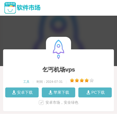
乞丐机场vps
工具
|
时间：2024-07-31
|
安卓下载
苹果下载
PC下载
安卓市场，安全绿色