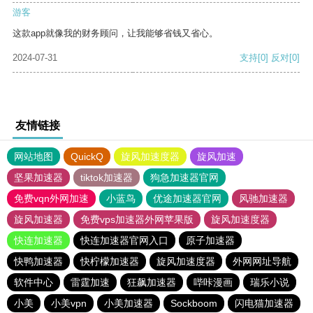
游客
这款app就像我的财务顾问，让我能够省钱又省心。
2024-07-31
支持
[0]
反对
[0]
友情链接
网站地图
QuickQ
旋风加速度器
旋风加速
坚果加速器
tiktok加速器
狗急加速器官网
免费vqn外网加速
小蓝鸟
优途加速器官网
风驰加速器
旋风加速器
免费vps加速器外网苹果版
旋风加速度器
快连加速器
快连加速器官网入口
原子加速器
快鸭加速器
快柠檬加速器
旋风加速度器
外网网址导航
软件中心
雷霆加速
狂飙加速器
哔咔漫画
瑞乐小说
小美
小美vpn
小美加速器
Sockboom
闪电猫加速器