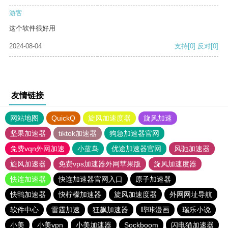
游客
这个软件很好用
2024-08-04
支持
[0]
反对
[0]
友情链接
网站地图
QuickQ
旋风加速度器
旋风加速
坚果加速器
tiktok加速器
狗急加速器官网
免费vqn外网加速
小蓝鸟
优途加速器官网
风驰加速器
旋风加速器
免费vps加速器外网苹果版
旋风加速度器
快连加速器
快连加速器官网入口
原子加速器
快鸭加速器
快柠檬加速器
旋风加速度器
外网网址导航
软件中心
雷霆加速
狂飙加速器
哔咔漫画
瑞乐小说
小美
小美vpn
小美加速器
Sockboom
闪电猫加速器