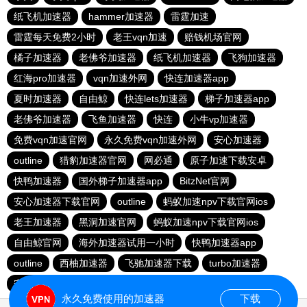
纸飞机加速器
hammer加速器
雷霆加速
雷霆每天免费2小时
老王vqn加速
赔钱机场官网
橘子加速器
老佛爷加速器
纸飞机加速器
飞狗加速器
红海pro加速器
vqn加速外网
快连加速器app
夏时加速器
自由鲸
快连lets加速器
梯子加速器app
老佛爷加速器
飞鱼加速器
快连
小牛vp加速器
免费vqn加速官网
永久免费vqn加速外网
安心加速器
outline
猎豹加速器官网
网必通
原子加速下载安卓
快鸭加速器
国外梯子加速器app
BitzNet官网
安心加速器下载官网
outline
蚂蚁加速npv下载官网ios
老王加速器
黑洞加速官网
蚂蚁加速npv下载官网ios
自由鲸官网
海外加速器试用一小时
快鸭加速器app
outline
西柚加速器
飞驰加速器下载
turbo加速器
安卓加速器梯子免费
原子加速最新下载
永久免费使用的加速器
下载