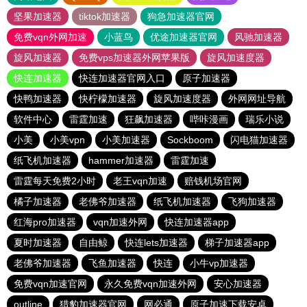
坚果加速器
tiktok加速器
狗急加速器官网
免费vqn外网加速
小蓝鸟
优途加速器官网
风驰加速器
旋风加速器
免费vps加速器外网苹果版
旋风加速度器
快连加速器
快连加速器官网入口
原子加速器
快鸭加速器
快柠檬加速器
旋风加速度器
外网网址导航
软件中心
雷霆加速
狂飙加速器
哔咔漫画
瑞乐小说
小美
小美vpn
小美加速器
Sockboom
闪电猫加速器
纸飞机加速器
hammer加速器
雷霆加速
雷霆每天免费2小时
老王vqn加速
赔钱机场官网
橘子加速器
老佛爷加速器
纸飞机加速器
飞狗加速器
红海pro加速器
vqn加速外网
快连加速器app
夏时加速器
自由鲸
快连lets加速器
梯子加速器app
老佛爷加速器
飞鱼加速器
快连
小牛vp加速器
免费vqn加速官网
永久免费vqn加速外网
安心加速器
outline
猎豹加速器官网
网必通
原子加速下载安卓