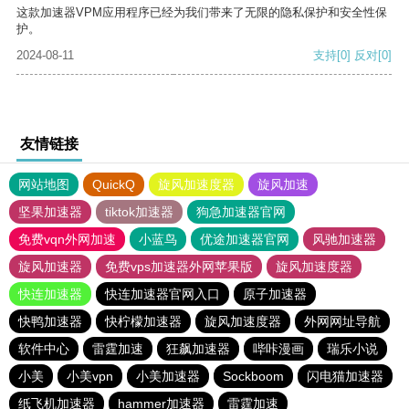
这款加速器VPM应用程序已经为我们带来了无限的隐私保护和安全性保
护。
2024-08-11
支持
[0]
反对
[0]
友情链接
网站地图
QuickQ
旋风加速度器
旋风加速
坚果加速器
tiktok加速器
狗急加速器官网
免费vqn外网加速
小蓝鸟
优途加速器官网
风驰加速器
旋风加速器
免费vps加速器外网苹果版
旋风加速度器
快连加速器
快连加速器官网入口
原子加速器
快鸭加速器
快柠檬加速器
旋风加速度器
外网网址导航
软件中心
雷霆加速
狂飙加速器
哔咔漫画
瑞乐小说
小美
小美vpn
小美加速器
Sockboom
闪电猫加速器
纸飞机加速器
hammer加速器
雷霆加速