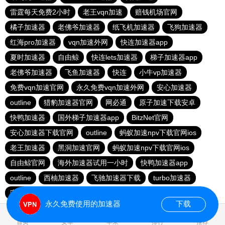
雷霆每天免费2小时
老王vqn加速
赔钱机场官网
橘子加速器
老佛爷加速器
纸飞机加速器
飞狗加速器
红海pro加速器
vqn加速外网
快连加速器app
夏时加速器
自由鲸
快连lets加速器
梯子加速器app
老佛爷加速器
飞鱼加速器
快连
小牛vp加速器
免费vqn加速官网
永久免费vqn加速外网
安心加速器
outline
猎豹加速器官网
网必通
原子加速下载安卓
快鸭加速器
国外梯子加速器app
BitzNet官网
安心加速器下载官网
outline
蚂蚁加速npv下载官网ios
老王加速器
黑洞加速官网
蚂蚁加速npv下载官网ios
自由鲸官网
海外加速器试用一小时
快鸭加速器app
outline
西柚加速器
飞驰加速器下载
turbo加速器
安卓加速器梯子免费
原子加速最新下载
永久免费使用的加速器
下载
0.018011s
首页
安卓
苹果
排行
推荐