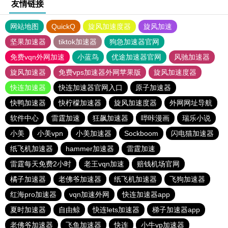
友情链接
网站地图
QuickQ
旋风加速度器
旋风加速
坚果加速器
tiktok加速器
狗急加速器官网
免费vqn外网加速
小蓝鸟
优途加速器官网
风驰加速器
旋风加速器
免费vps加速器外网苹果版
旋风加速度器
快连加速器
快连加速器官网入口
原子加速器
快鸭加速器
快柠檬加速器
旋风加速度器
外网网址导航
软件中心
雷霆加速
狂飙加速器
哔咔漫画
瑞乐小说
小美
小美vpn
小美加速器
Sockboom
闪电猫加速器
纸飞机加速器
hammer加速器
雷霆加速
雷霆每天免费2小时
老王vqn加速
赔钱机场官网
橘子加速器
老佛爷加速器
纸飞机加速器
飞狗加速器
红海pro加速器
vqn加速外网
快连加速器app
夏时加速器
自由鲸
快连lets加速器
梯子加速器app
老佛爷加速器
飞鱼加速器
快连
小牛vp加速器