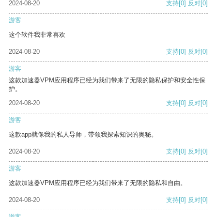
2024-08-20
支持
[0]
反对
[0]
游客
这个软件我非常喜欢
2024-08-20
支持
[0]
反对
[0]
游客
这款加速器VPM应用程序已经为我们带来了无限的隐私保护和安全性保
护。
2024-08-20
支持
[0]
反对
[0]
游客
这款app就像我的私人导师，带领我探索知识的奥秘。
2024-08-20
支持
[0]
反对
[0]
游客
这款加速器VPM应用程序已经为我们带来了无限的隐私和自由。
2024-08-20
支持
[0]
反对
[0]
游客