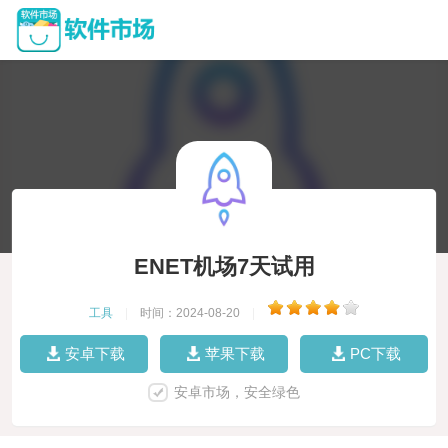
ENET机场7天试用
工具
|
时间：2024-08-20
|
安卓下载
苹果下载
PC下载
安卓市场，安全绿色