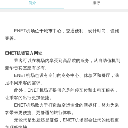
简介
排行
ENET机场位于城市中心，交通便利，设计时尚，设施
完善。
ENET机场官方网址
乘客可以在机场内享受到高品质的服务，从自助值机到
豪华贵宾室应有尽有。
ENET机场也设有专门的商务中心、休息区和餐厅，满
足不同乘客的需求。
此外，ENET机场还提供充足的停车位和出租车服务，
让乘客的出行更加便捷。
ENET机场致力于打造航空运输业的新标杆，努力为乘
客带来更便捷、更舒适的旅行体验。
无论您是出差还是度假，ENET机场都会让您的旅程更
加顺畅愉快。