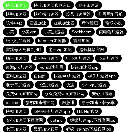
快连加速器
快连加速器官网入口
原子加速器
快鸭加速器
快柠檬加速器
旋风加速度器
外网网址导航
软件中心
雷霆加速
狂飙加速器
哔咔漫画
瑞乐小说
小美
小美vpn
小美加速器
Sockboom
闪电猫加速器
纸飞机加速器
hammer加速器
雷霆加速
雷霆每天免费2小时
老王vqn加速
赔钱机场官网
橘子加速器
老佛爷加速器
纸飞机加速器
飞狗加速器
红海pro加速器
vqn加速外网
快连加速器app
夏时加速器
自由鲸
快连lets加速器
梯子加速器app
老佛爷加速器
飞鱼加速器
快连
小牛vp加速器
免费vqn加速官网
永久免费vqn加速外网
安心加速器
outline
猎豹加速器官网
网必通
原子加速下载安卓
快鸭加速器
国外梯子加速器app
BitzNet官网
安心加速器下载官网
outline
蚂蚁加速npv下载官网ios
老王加速器
黑洞加速官网
蚂蚁加速npv下载官网ios