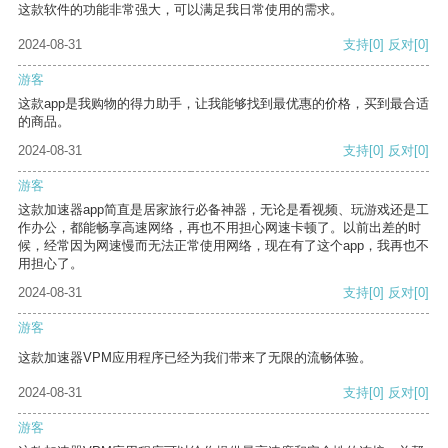
这款软件的功能非常强大，可以满足我日常使用的需求。
2024-08-31
支持
[0]
反对
[0]
游客
这款app是我购物的得力助手，让我能够找到最优惠的价格，买到最合适
的商品。
2024-08-31
支持
[0]
反对
[0]
游客
这款加速器app简直是居家旅行必备神器，无论是看视频、玩游戏还是工
作办公，都能畅享高速网络，再也不用担心网速卡顿了。以前出差的时
候，经常因为网速慢而无法正常使用网络，现在有了这个app，我再也不
用担心了。
2024-08-31
支持
[0]
反对
[0]
游客
这款加速器VPM应用程序已经为我们带来了无限的流畅体验。
2024-08-31
支持
[0]
反对
[0]
游客