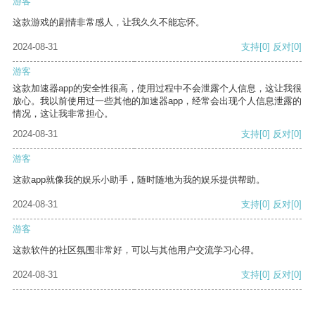
游客
这款游戏的剧情非常感人，让我久久不能忘怀。
2024-08-31
支持
[0]
反对
[0]
游客
这款加速器app的安全性很高，使用过程中不会泄露个人信息，这让我很
放心。我以前使用过一些其他的加速器app，经常会出现个人信息泄露的
情况，这让我非常担心。
2024-08-31
支持
[0]
反对
[0]
游客
这款app就像我的娱乐小助手，随时随地为我的娱乐提供帮助。
2024-08-31
支持
[0]
反对
[0]
游客
这款软件的社区氛围非常好，可以与其他用户交流学习心得。
2024-08-31
支持
[0]
反对
[0]