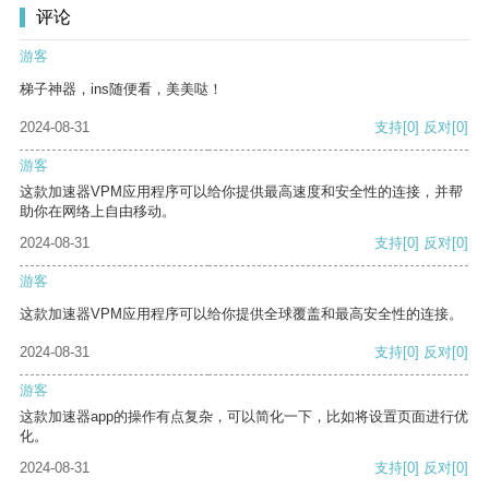
评论
游客
梯子神器，ins随便看，美美哒！
2024-08-31
支持
[0]
反对
[0]
游客
这款加速器VPM应用程序可以给你提供最高速度和安全性的连接，并帮
助你在网络上自由移动。
2024-08-31
支持
[0]
反对
[0]
游客
这款加速器VPM应用程序可以给你提供全球覆盖和最高安全性的连接。
2024-08-31
支持
[0]
反对
[0]
游客
这款加速器app的操作有点复杂，可以简化一下，比如将设置页面进行优
化。
2024-08-31
支持
[0]
反对
[0]