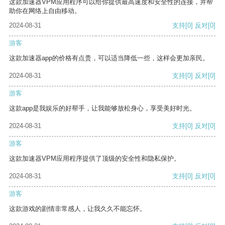
这款加速器VPM应用程序可以给你提供最高速度和安全性的连接，并帮
助你在网络上自由移动。
2024-08-31
支持
[0]
反对
[0]
游客
这款加速器app的价格有点贵，可以适当降低一些，这样会更加亲民。
2024-08-31
支持
[0]
反对
[0]
游客
这款app是我娱乐的好帮手，让我能够放松身心，享受美好时光。
2024-08-31
支持
[0]
反对
[0]
游客
这款加速器VPM应用程序提供了顶级的安全性和隐私保护。
2024-08-31
支持
[0]
反对
[0]
游客
这款游戏的剧情非常感人，让我久久不能忘怀。