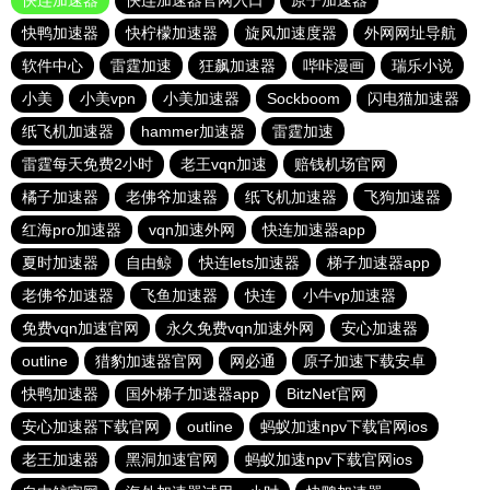
快连加速器
快连加速器官网入口
原子加速器
快鸭加速器
快柠檬加速器
旋风加速度器
外网网址导航
软件中心
雷霆加速
狂飙加速器
哔咔漫画
瑞乐小说
小美
小美vpn
小美加速器
Sockboom
闪电猫加速器
纸飞机加速器
hammer加速器
雷霆加速
雷霆每天免费2小时
老王vqn加速
赔钱机场官网
橘子加速器
老佛爷加速器
纸飞机加速器
飞狗加速器
红海pro加速器
vqn加速外网
快连加速器app
夏时加速器
自由鲸
快连lets加速器
梯子加速器app
老佛爷加速器
飞鱼加速器
快连
小牛vp加速器
免费vqn加速官网
永久免费vqn加速外网
安心加速器
outline
猎豹加速器官网
网必通
原子加速下载安卓
快鸭加速器
国外梯子加速器app
BitzNet官网
安心加速器下载官网
outline
蚂蚁加速npv下载官网ios
老王加速器
黑洞加速官网
蚂蚁加速npv下载官网ios