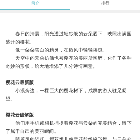
简介
排行
春日的清晨，阳光透过轻纱般的云朵洒下，映照出满园
盛开的樱花。
像一朵朵雪白的精灵，在微风中轻轻摇曳。
天空中的云朵仿佛也被樱花的美丽所陶醉，化作了各种
奇妙的形状，给大地增添了几分诗情画意。
樱花云最新版
小溪旁边，一棵巨大的樱花树下，成群的游人驻足凝
望。
樱花云破解版
他们用手机或相机捕捉着樱花与云朵的完美结合，留下
了属于自己的美丽瞬间。
随着风的轻抚，樱花瓣儿像雪花般纷纷飞舞，与云朵交