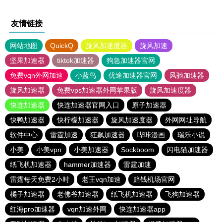
友情链接
网站地图
QuickQ
旋风加速度器
旋风加速
坚果加速器
tiktok加速器
狗急加速器官网
免费vqn外网加速
小蓝鸟
优途加速器官网
风驰加速器
旋风加速器
免费vps加速器外网苹果版
旋风加速度器
快连加速器
快连加速器官网入口
原子加速器
快鸭加速器
快柠檬加速器
旋风加速度器
外网网址导航
软件中心
雷霆加速
狂飙加速器
哔咔漫画
瑞乐小说
小美
小美vpn
小美加速器
Sockboom
闪电猫加速器
纸飞机加速器
hammer加速器
雷霆加速
雷霆每天免费2小时
老王vqn加速
赔钱机场官网
橘子加速器
老佛爷加速器
纸飞机加速器
飞狗加速器
红海pro加速器
vqn加速外网
快连加速器app