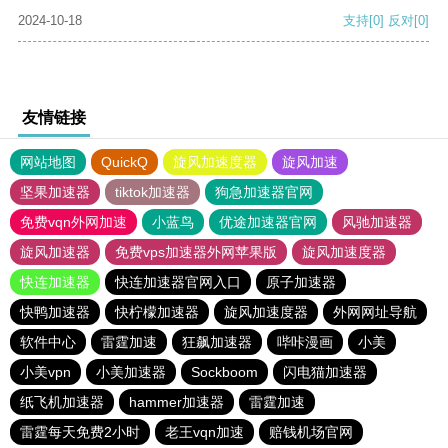
2024-10-18
支持
[0]
反对
[0]
友情链接
网站地图
QuickQ
旋风加速度器
旋风加速
坚果加速器
tiktok加速器
狗急加速器官网
免费vqn外网加速
小蓝鸟
优途加速器官网
风驰加速器
旋风加速器
免费vps加速器外网苹果版
旋风加速度器
快连加速器
快连加速器官网入口
原子加速器
快鸭加速器
快柠檬加速器
旋风加速度器
外网网址导航
软件中心
雷霆加速
狂飙加速器
哔咔漫画
小美
小美vpn
小美加速器
Sockboom
闪电猫加速器
纸飞机加速器
hammer加速器
雷霆加速
雷霆每天免费2小时
老王vqn加速
赔钱机场官网