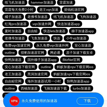
纸飞机加速器
hammer加速器
雷霆加速
雷霆每天免费2小时
老王vqn加速
赔钱机场官网
橘子加速器
老佛爷加速器
纸飞机加速器
飞狗加速器
红海pro加速器
vqn加速外网
快连加速器app
夏时加速器
自由鲸
快连lets加速器
梯子加速器app
老佛爷加速器
飞鱼加速器
快连
小牛vp加速器
免费vqn加速官网
永久免费vqn加速外网
安心加速器
outline
猎豹加速器官网
网必通
原子加速下载安卓
快鸭加速器
国外梯子加速器app
BitzNet官网
安心加速器下载官网
outline
蚂蚁加速npv下载官网ios
老王加速器
黑洞加速官网
蚂蚁加速npv下载官网ios
自由鲸官网
海外加速器试用一小时
快鸭加速器app
outline
西柚加速器
飞驰加速器下载
turbo加速器
安卓加速器梯子免费
原子加速最新下载
永久免费使用的加速器
下载