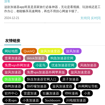
游客
这款加速器app简直是居家旅行必备神器，无论是看视频、玩游戏还是工
作办公，都能畅享高速网络，再也不用担心网速卡顿了。
2024-12-21
支持
[0]
反对
[0]
友情链接
网站地图
QuickQ
旋风加速度器
旋风加速
坚果加速器
tiktok加速器
狗急加速器官网
免费vqn外网加速
小蓝鸟
优途加速器官网
风驰加速器
旋风加速器
免费vps加速器外网苹果版
旋风加速度器
快连加速器
快连加速器官网入口
原子加速器
快鸭加速器
快柠檬加速器
旋风加速度器
外网网址导航
软件中心
雷霆加速
狂飙加速器
哔咔漫画
小美
小美vpn
小美加速器
Sockboom
闪电猫加速器