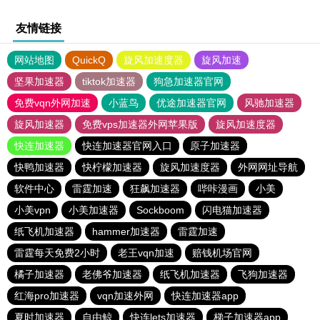
友情链接
网站地图
QuickQ
旋风加速度器
旋风加速
坚果加速器
tiktok加速器
狗急加速器官网
免费vqn外网加速
小蓝鸟
优途加速器官网
风驰加速器
旋风加速器
免费vps加速器外网苹果版
旋风加速度器
快连加速器
快连加速器官网入口
原子加速器
快鸭加速器
快柠檬加速器
旋风加速度器
外网网址导航
软件中心
雷霆加速
狂飙加速器
哔咔漫画
小美
小美vpn
小美加速器
Sockboom
闪电猫加速器
纸飞机加速器
hammer加速器
雷霆加速
雷霆每天免费2小时
老王vqn加速
赔钱机场官网
橘子加速器
老佛爷加速器
纸飞机加速器
飞狗加速器
红海pro加速器
vqn加速外网
快连加速器app
夏时加速器
自由鲸
快连lets加速器
梯子加速器app