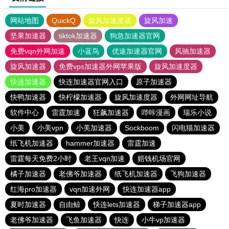
网站地图
QuickQ
旋风加速度器
旋风加速
坚果加速器
tiktok加速器
狗急加速器官网
免费vqn外网加速
小蓝鸟
优途加速器官网
风驰加速器
旋风加速器
免费vps加速器外网苹果版
旋风加速度器
快连加速器
快连加速器官网入口
原子加速器
快鸭加速器
快柠檬加速器
旋风加速度器
外网网址导航
软件中心
雷霆加速
狂飙加速器
哔咔漫画
瑞乐小说
小美
小美vpn
小美加速器
Sockboom
闪电猫加速器
纸飞机加速器
hammer加速器
雷霆加速
雷霆每天免费2小时
老王vqn加速
赔钱机场官网
橘子加速器
老佛爷加速器
纸飞机加速器
飞狗加速器
红海pro加速器
vqn加速外网
快连加速器app
夏时加速器
自由鲸
快连lets加速器
梯子加速器app
老佛爷加速器
飞鱼加速器
快连
小牛vp加速器